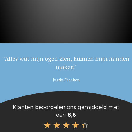
"Alles wat mijn ogen zien, kunnen mijn handen
maken"
Justin Franken
Klanten beoordelen ons gemiddeld met
een
8,6
☆
☆
☆
☆
☆