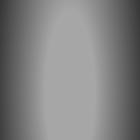
Vul onderstaand formulier in zodat wij
een engineer kunnen inplannen voor
een reparatie op locatie. We nemen
spoedig contact met je op.