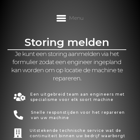
Menu
Storing melden
Je kunt een storing aanmelden via het
formulier zodat een engineer ingepland
kan worden om op locatie de machine te
repareren.
Een uitgebreid team aan engineers met
specialisme voor elk soort machine
Snelle responstijden voor het repareren
van uw machine
Uitstekende technische service wat de
continuïteit binnen uw bedrijf waarborgt